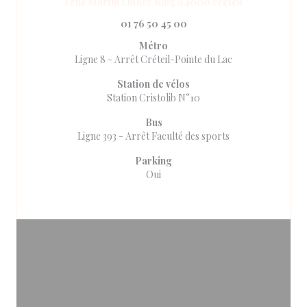
((ouvre une no
1 rue Martin Luther King 94000 creteil
01 76 50 45 00
Métro
Ligne 8 - Arrêt Créteil-Pointe du Lac
Station de vélos
Station Cristolib N°10
Bus
Ligne 393 - Arrêt Faculté des sports
Parking
Oui