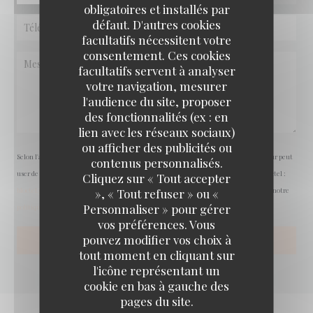
obligatoires et installés par
défaut. D'autres cookies
facultatifs nécessitent votre
consentement. Ces cookies
facultatifs servent à analyser
votre navigation, mesurer
l'audience du site, proposer
des fonctionnalités (ex : en
lien avec les réseaux sociaux)
ou afficher des publicités ou
Selon l'article L.223-2 du code de la consommation, il est rappelé que le consommateur peut
contenus personnalisés.
user de son droit à s'inscrire sur la liste d'opposition au démarchage téléphonique Bloctel :
Cliquez sur « Tout accepter
bloctel.gouv.fr
. Pour plus d'informations sur le traitement de vos données, consultez notre
», « Tout refuser » ou «
Personnaliser » pour gérer
politique de confidentialité
.
vos préférences. Vous
pouvez modifier vos choix à
tout moment en cliquant sur
l'icône représentant un
cookie en bas à gauche des
pages du site.