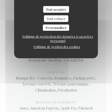
Tout accepter
Tout refuser
INFOS PRATIQUES
Personnaliser
CUISINE
Politique de protection des données à caractère
personnel
Française, Italienne, Brunch
Politique de gestion des cookies
TYPE DE RESTAURANT
Restaurant / Rooftop / Cocktail Bar
SERVICES
Musique live / Concerts, Séminaires, Parking privé,
Terrasse couverte, Terrasse panoramique,
Climatisation, Privatisation
MOYENS DE PAIEMENT
Amex, American Express, Apple Pay, Paiement