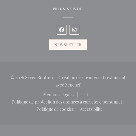
NOUS SUIVRE
Facebook ((ouvre une nouvelle fen
Instagram ((ouvre une nouve
NEWSLETTER
© 2026 Seven Rooftop — Création de site internet restaurant
((ouvre une nouvelle fenêtre)
avec
Zenchef
Mentions légales
CGU
((ouvre une nouvelle fenêtre))
((ouvre une nouvelle fenê
Politique de protection des données à caractère personnel
((ouvre une nouvelle fenêtre))
Politique de cookies
Accessibilite
((ouvre une nouvelle fenêtre))
((ouvre une nouvelle fen