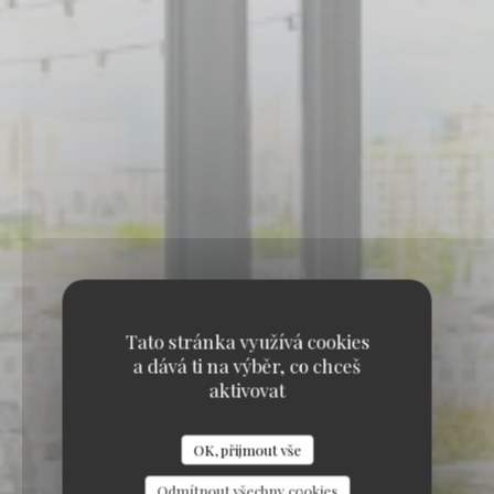
Tato stránka využívá cookies
a dává ti na výběr, co chceš
aktivovat
•
CRETEIL
OK, přijmout vše
Seven Rooftop
Odmítnout všechny cookies