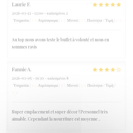
Laurie
F
2026-03-12
- 12:00 - καλεσμένοι 2
Υπηρεσία
:
5
/5
Ατμόσφαιρα
:
5
/5
Μενού
:
5
/5
Ποιότητα / Τιμή
:
5
/5
Au top nous avons teste le buffet à volonté et nous en
sommes ravis
Fannie
A
2026-03-05
- 19:30 - καλεσμένοι 8
Υπηρεσία
:
5
/5
Ατμόσφαιρα
:
5
/5
Μενού
:
3
/5
Ποιότητα / Τιμή
:
3
/5
Super emplacement et super décor ! Personnel très
aimable. Cependant la nourriture est moyenne ..