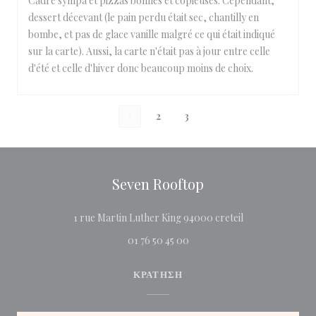
Cadre sympa et pizzas bonnes et copieuses. Cependant,
dessert décevant (le pain perdu était sec, chantilly en
bombe, et pas de glace vanille malgré ce qui était indiqué
sur la carte). Aussi, la carte n'était pas à jour entre celle
d'été et celle d'hiver donc beaucoup moins de choix.
1
2
3
Seven Rooftop
((ανοίγει σε νέο π
1 rue Martin Luther King 94000 creteil
01 76 50 45 00
ΚΡΆΤΗΣΗ