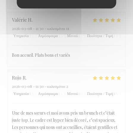
Valérie
H
2026-03-08
- 11:30 - καλεσμένοι 11
Υπηρεσία
:
5
/5
Ατμόσφαιρα
:
5
/5
Μενού
:
5
/5
Ποιότητα / Τιμή
:
5
/5
Bon accueil. Plats bons et variés
Rojo
R
2026-03-08
- 11:30 - καλεσμένοι 2
Υπηρεσία
:
5
/5
Ατμόσφαιρα
:
5
/5
Μενού
:
5
/5
Ποιότητα / Τιμή
:
5
/5
Une de mes sœurs et moi avons pris un brunch et c’était
juste top. Le cadre est hyper bien décoré, c’est spacieux.
Les personnes qui nous ont accueillies, étaient gentilles et