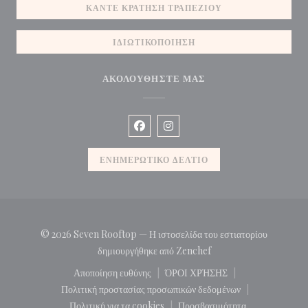
ΚΆΝΤΕ ΚΡΆΤΗΣΗ ΤΡΑΠΕΖΙΟΎ
ΙΔΙΩΤΙΚΟΠΟΊΗΣΗ
ΑΚΟΛΟΥΘΉΣΤΕ ΜΑΣ
Facebook ((ανοίγει σε νέο παράθυρο)
Instagram ((ανοίγει σε νέο πα
ΕΝΗΜΕΡΩΤΙΚΌ ΔΕΛΤΊΟ
© 2026 Seven Rooftop — Η ιστοσελίδα του εστιατορίου
((ανοίγει σε νέο παράθυρ
δημιουργήθηκε από
Zenchef
Αποποίηση ευθύνης
ΌΡΟΙ ΧΡΉΣΗΣ
((ανοίγει σε νέο παράθυρο))
((ανοίγει σε νέο παράθυρο)
Πολιτική προστασίας προσωπικών δεδομένων
((ανοίγει σε νέο παράθυρο))
Πολιτική για τα cookies
Προσβασιμότητα