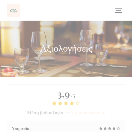
Πίνακας διαχείρισης "Μπισκότων" (Cookies)
Αξιολογήσεις
3.9
/5
Μέση βαθμολογία —
641 αξιολογήσεις
Υπηρεσία