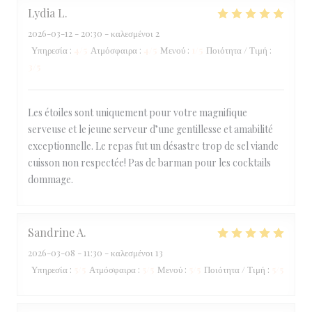
Lydia
L
2026-03-12
- 20:30 - καλεσμένοι 2
Υπηρεσία
:
4
/5
Ατμόσφαιρα
:
4
/5
Μενού
:
1
/5
Ποιότητα / Τιμή
:
3
/5
Les étoiles sont uniquement pour votre magnifique
serveuse et le jeune serveur d’une gentillesse et amabilité
exceptionnelle. Le repas fut un désastre trop de sel viande
cuisson non respectée! Pas de barman pour les cocktails
dommage.
Sandrine
A
2026-03-08
- 11:30 - καλεσμένοι 13
Υπηρεσία
:
5
/5
Ατμόσφαιρα
:
5
/5
Μενού
:
5
/5
Ποιότητα / Τιμή
:
5
/5