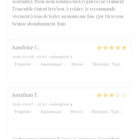
souriantes. Nous nous sommes bien régalées car vraiment
l’ensemble étaient très bon. A refaire. Je recommande
vivement à tous de tester au moins une fois. Que Dieu vous
bénisse abondamment. Rojo
Sandrine
C
2026-03-08
- 12:00 - καλεσμένοι 2
Υπηρεσία
:
4
/5
Ατμόσφαιρα
:
4
/5
Μενού
:
4
/5
Ποιότητα / Τιμή
:
4
/5
Jonathan
T
2026-03-07
- 20:30 - καλεσμένοι 4
Υπηρεσία
:
3
/5
Ατμόσφαιρα
:
5
/5
Μενού
:
3
/5
Ποιότητα / Τιμή
:
2
/5