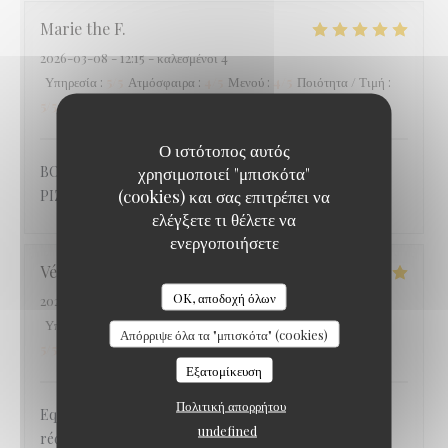
Marie the
F
2026-03-08
- 12:15 - καλεσμένοι 4
Υπηρεσία
:
5
/5
Ατμόσφαιρα
:
4
/5
Μενού
:
4
/5
Ποιότητα / Τιμή
:
5
/5
Ο ιστότοπος αυτός
χρησιμοποιεί "μπισκότα"
BON CHOIX POUR LES ENTREES, LES PLATS, LES
(cookies) και σας επιτρέπει να
PIZZAS, ET LES DESSERTS
ελέγξετε τι θέλετε να
ενεργοποιήσετε
Véronique
M
OK, αποδοχή όλων
2026-03-07
- 19:30 - καλεσμένοι 19
Υπηρεσία
:
5
/5
Ατμόσφαιρα
:
4
/5
Μενού
:
5
/5
Ποιότητα / Τιμή
:
Απόρριψε όλα τα "μπισκότα" (cookies)
5
/5
Εξατομίκευση
Πολιτική απορρήτου
Equipe conciliante, malgré le nombre des personnes
undefined
réduites à la dernière minute