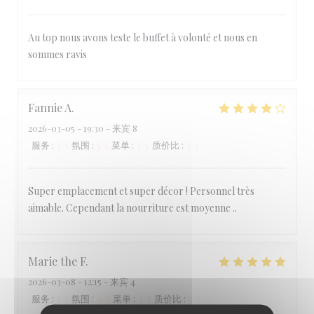
Au top nous avons teste le buffet à volonté et nous en
sommes ravis
Fannie
A
2026-03-05
- 19:30 - 来宾 8
服务
:
5
/5
氛围
:
5
/5
菜单
:
3
/5
质价比
:
3
/5
Super emplacement et super décor ! Personnel très
aimable. Cependant la nourriture est moyenne ..
Marie the
F
2026-03-08
- 12:15 - 来宾 4
服务
:
5
/5
氛围
:
4
/5
菜单
:
4
/5
质价比
:
5
/5