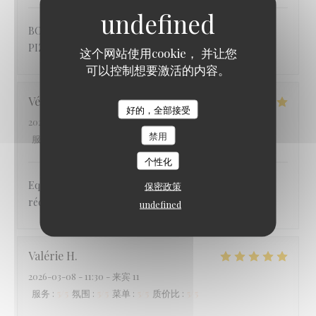
BON CHOIX POUR LES ENTREES, LES PLATS, LES
PIZZAS, ET LES DESSERTS
这个网站使用cookie， 并让您
可以控制想要激活的内容。
Véronique
M
好的，全部接受
2026-03-07
- 19:30 - 来宾 19
禁用
服务
:
5
/5
氛围
:
4
/5
菜单
:
5
/5
质价比
:
5
/5
个性化
Equipe conciliante, malgré le nombre des personnes
保密政策
réduites à la dernière minute
undefined
Valérie
H
2026-03-08
- 11:30 - 来宾 11
服务
:
5
/5
氛围
:
5
/5
菜单
:
5
/5
质价比
:
5
/5