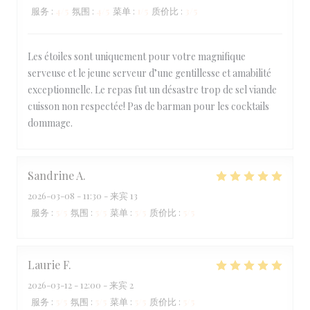
服务
:
4
/5
氛围
:
4
/5
菜单
:
1
/5
质价比
:
3
/5
Les étoiles sont uniquement pour votre magnifique
serveuse et le jeune serveur d’une gentillesse et amabilité
exceptionnelle. Le repas fut un désastre trop de sel viande
cuisson non respectée! Pas de barman pour les cocktails
dommage.
Sandrine
A
2026-03-08
- 11:30 - 来宾 13
服务
:
5
/5
氛围
:
5
/5
菜单
:
5
/5
质价比
:
5
/5
Laurie
F
2026-03-12
- 12:00 - 来宾 2
服务
:
5
/5
氛围
:
5
/5
菜单
:
5
/5
质价比
:
5
/5