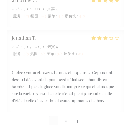
Sandrine
C
2026-03-08
- 12:00 - 来宾 2
服务
:
4
/5
氛围
:
4
/5
菜单
:
4
/5
质价比
:
4
/5
Jonathan
T
2026-03-07
- 20:30 - 来宾 4
服务
:
3
/5
氛围
:
5
/5
菜单
:
3
/5
质价比
:
2
/5
Cadre sympa et pizzas bonnes et copieuses. Cependant,
dessert décevant (le pain perdu était sec, chantilly en
bombe, et pas de glace vanille malgré ce qui était indiqué
sur la carte). Aussi, la carte n'était pas à jour entre celle
d'été et celle d'hiver donc beaucoup moins de choix.
1
2
3