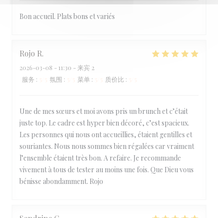
Bon accueil. Plats bons et variés
Rojo
R
2026-03-08
- 11:30 - 来宾 2
服务
:
5
/5
氛围
:
5
/5
菜单
:
5
/5
质价比
:
5
/5
Une de mes sœurs et moi avons pris un brunch et c’était
juste top. Le cadre est hyper bien décoré, c’est spacieux.
Les personnes qui nous ont accueillies, étaient gentilles et
souriantes. Nous nous sommes bien régalées car vraiment
l’ensemble étaient très bon. A refaire. Je recommande
vivement à tous de tester au moins une fois. Que Dieu vous
bénisse abondamment. Rojo